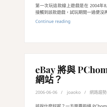
第一次玩這款線上遊戲是在 2004
接觸到該款遊戲，試玩期間一過便沒
劍
Continue reading
俠
情
緣
將
於
2006/7/7
eBay 將與 PCho
改
為
網站？
免
費
2006-06-06
joaoko
網路趨勢
模
式
該說什麼好呢？一方面要拒絕 PChom