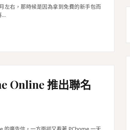
年8月左右，那時候是因為拿到免費的新手包而
再…
me Online 推出聯名
e 的廣告信，一方面卻又看著 PChome 一天