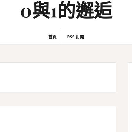
0與1的邂逅
首頁
RSS 訂閱