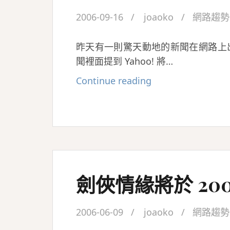
2006-09-16
joaoko
網路趨勢
昨天有一則驚天動地的新聞在網路上
聞裡面提到 Yahoo! 將…
無
Continue reading
名
小
站
的
新
聞
劍俠情緣將於 200
2006-06-09
joaoko
網路趨勢