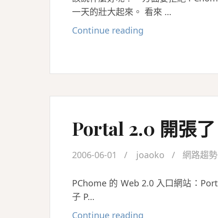
一天的壯大起來。 看來 …
eBay
Continue reading
將
與
PChome
Online
推
出
Portal 2.0 開張
聯
名
網
2006-06-01
joaoko
網路趨勢
站？
PChome 的 Web 2.0 入口網站：Po
子 P…
Portal
Continue reading