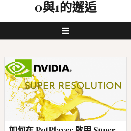
0與1的邂逅
Skip
to
content
如何在 PotPlayer 啟用 Super