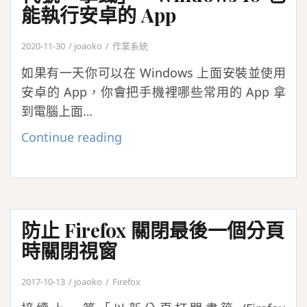
能執行安卓的 App
2020-11-30
joaoko
作業系統
如果有一天你可以在 Windows 上面安裝並使用
安卓的 App，你會把手機裡哪些常用的 App 拿
到電腦上面…
代
Continue reading
號
「拿
鐵」，
Windows
防止 Firefox 關閉最後一個分頁
10
時關閉視窗
也
能
2017-10-13
joaoko
Firefox
執