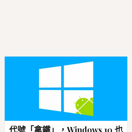
影
片
解
析
度
代號「拿鐵」，Windows 10 也