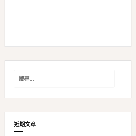
搜
尋
關
鍵
字:
近期文章