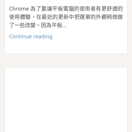
Chrome 為了要讓平板電腦的使用者有更舒適的
使用體驗，在最近的更新中把選單的外觀稍微做
了一些改變。因為平板…
如
Continue reading
何
關
閉
Chrome
的
新
樣
式
選
單，
恢