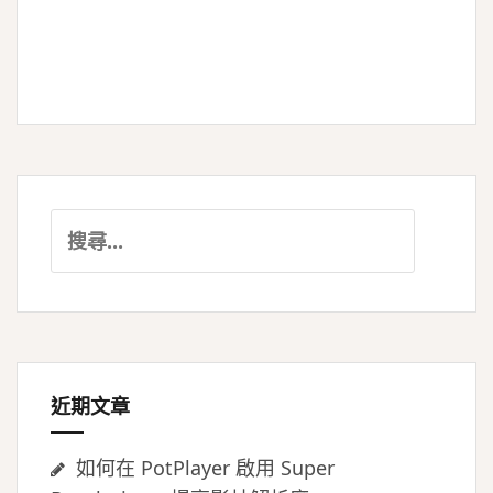
搜
尋
關
鍵
字:
近期文章
如何在 PotPlayer 啟用 Super