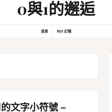
0與1的邂逅
首頁
RSS 訂閱
的文字小符號 –