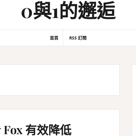
0與1的邂逅
首頁
RSS 訂閱
ry Fox 有效降低