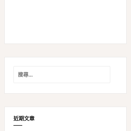
搜
尋
關
鍵
字:
近期文章