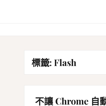
Skip
to
content
標籤:
Flash
不讓 Chrome 自