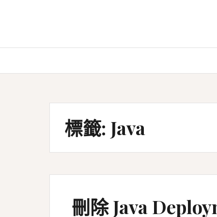
Skip
to
content
標籤:
Java
刪除 Java Deploy