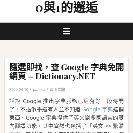
0與1的邂逅
Skip
to
content
隨選即找，查 Google 字典免開
網頁 – Dictionary.NET
2009-04-10
joaoko
實用軟體
話說 Google 推出字典服務已經有好一段時間
了，不過似乎還有人並不知道
Google 字典
這個
東西。Google 字典提供了英文對多國語言的雙
向翻譯功能，其中當然也包括了「英文 <> 繁體