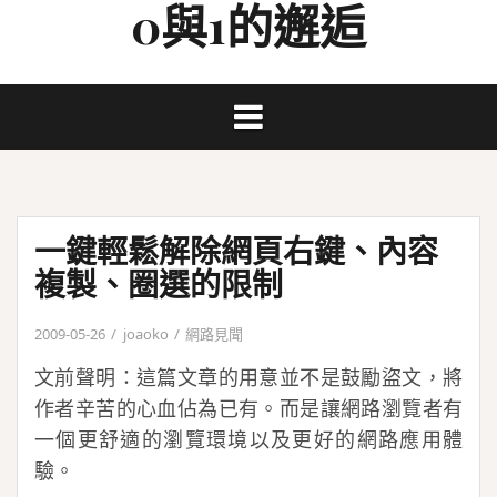
0與1的邂逅
Skip
to
content
一鍵輕鬆解除網頁右鍵、內容
複製、圈選的限制
2009-05-26
joaoko
網路見聞
文前聲明：這篇文章的用意並不是鼓勵盜文，將
作者辛苦的心血佔為已有。而是讓網路瀏覽者有
一個更舒適的瀏覽環境以及更好的網路應用體
驗。