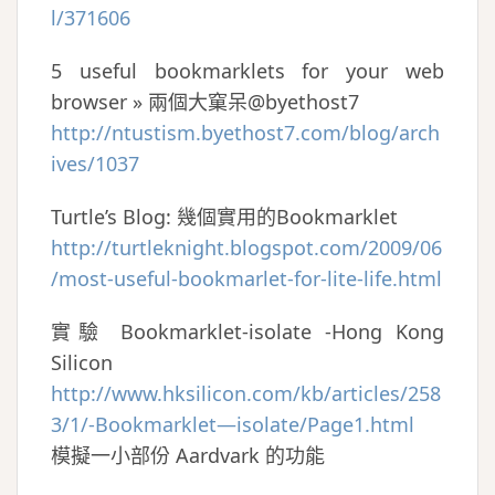
l/371606
5 useful bookmarklets for your web
browser » 兩個大窠呆@byethost7
http://ntustism.byethost7.com/blog/arch
ives/1037
Turtle’s Blog: 幾個實用的Bookmarklet
http://turtleknight.blogspot.com/2009/06
/most-useful-bookmarlet-for-lite-life.html
實驗 Bookmarklet-isolate -Hong Kong
Silicon
http://www.hksilicon.com/kb/articles/258
3/1/-Bookmarklet—isolate/Page1.html
模擬一小部份 Aardvark 的功能