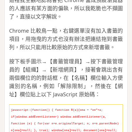
的人應該有某方面的偏執，所以我乾脆也不擷圖
了，直接以文字解說。
Chrome 比較鳥一點，右鍵選單沒有加入書籤的
項目，用拖曳的方式也沒有辦法把連結拖到書籤
列，所以只能用比較原始的方式來新增書籤。
按下板手圖示→【書籤管理員】→按下書籤管理
員的【組織】→【新增網頁】，接著會跳出含有
兩個欄位的的對話框，在【名稱】欄位輸入方便
識別的名稱，例如「解除限制」，然後在【網
址】欄位貼上以下 JavaScript 原始碼：
javascript:(function() { function R(a){ona = “on”+a;
if(window.addEventListener) window.addEventListener(a,
function (e) { for(var n=e.originalTarget; n; n=n.parentNode)
n[ona]=null; }, true); window[ona]=null; document[ona]=null;