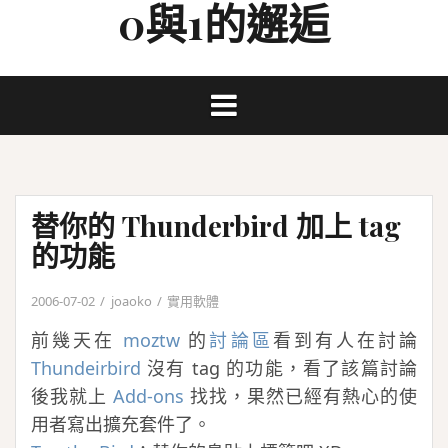
0與1的邂逅
Skip
to
content
替你的 Thunderbird 加上 tag
的功能
2006-07-02
joaoko
實用軟體
前幾天在
moztw
的
討論區
看到有人在討論
Thundeirbird
沒有 tag 的功能，看了該篇討論
後我就上
Add-ons
找找，果然已經有熱心的使
用者寫出擴充套件了。