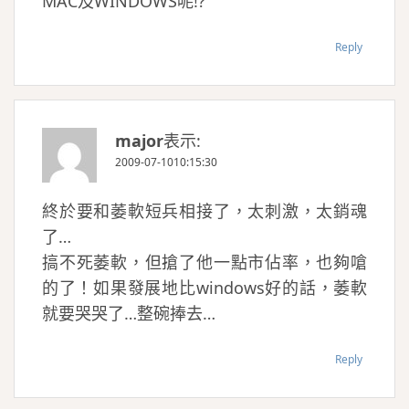
MAC及WINDOWS呢!?
Reply
major
表示:
2009-07-1010:15:30
終於要和萎軟短兵相接了，太刺激，太銷魂
了…
搞不死萎軟，但搶了他一點市佔率，也夠嗆
的了！如果發展地比windows好的話，萎軟
就要哭哭了…整碗捧去…
Reply