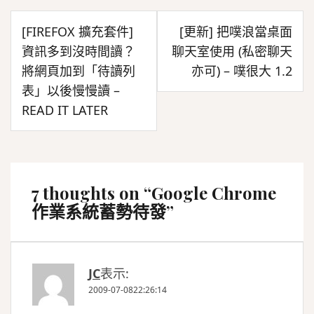
文
[FIREFOX 擴充套件]
[更新] 把噗浪當桌面
章
資訊多到沒時間讀？
聊天室使用 (私密聊天
導
將網頁加到「待讀列
亦可) – 噗很大 1.2
覽
表」以後慢慢讀 –
READ IT LATER
7 thoughts on “
Google Chrome
作業系統蓄勢待發
”
JC
表示:
2009-07-0822:26:14