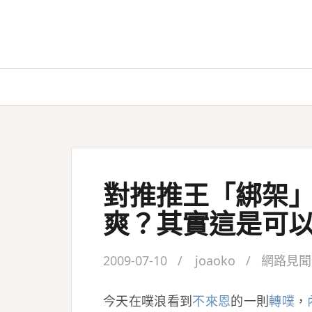
Skip
to
content
對推推王「綁架
爽？其實這是可
2009-07-10
joaoko
網路見聞
今天在噗浪看到
不來恩
的一則
轉噗
，