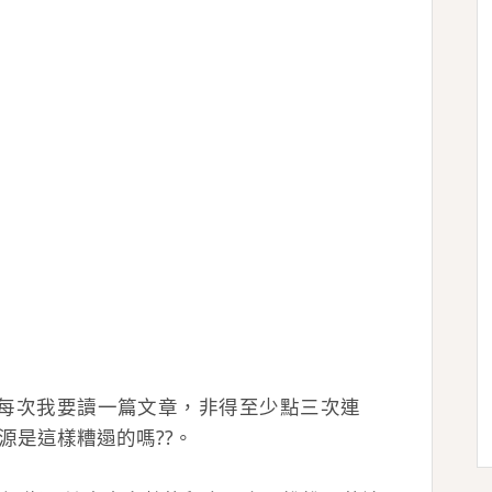
什麼每次我要讀一篇文章，非得至少點三次連
源是這樣糟遢的嗎??。