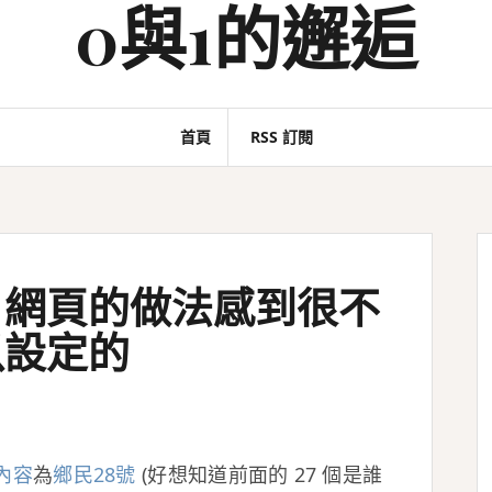
0與1的邂逅
首頁
RSS 訂閱
」網頁的做法感到很不
以設定的
內容
為
鄉民28號
(好想知道前面的 27 個是誰