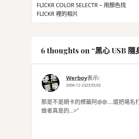
文
FLICKR COLOR SELECTR – 用顏色找
章
FLICKR 裡的相片
導
覽
6 thoughts on “
黑心 USB 
Werboy
表示:
2006-12-2323:55:02
那是不是網卡的標籤阿@@….還把場名打
做者真是的…>”