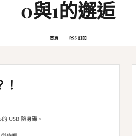
0與1的邂逅
首頁
RSS 訂閱
？！
 USB 隨身碟。
 傑作吧…