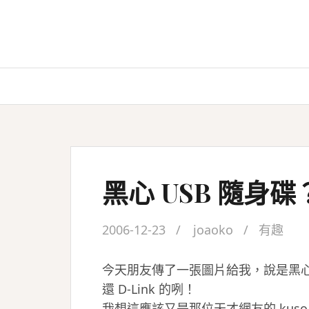
Skip
to
content
黑心 USB 隨身碟
2006-12-23
joaoko
有趣
今天朋友傳了一張圖片給我，說是黑心的
還 D-Link 的咧！
我想這應該又是那位天才網友的 kuso