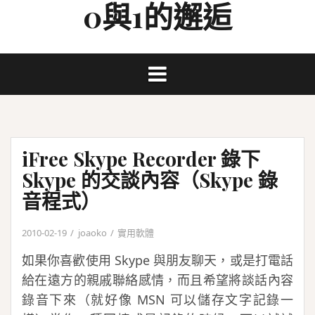
0與1的邂逅
Skip
to
content
iFree Skype Recorder 錄下
Skype 的交談內容（Skype 錄
音程式）
2010-02-19
joaoko
實用軟體
如果你喜歡使用 Skype 與朋友聊天，或是打電話
給在遠方的親戚聯絡感情，而且希望將談話內容
錄音下來（就好像 MSN 可以儲存文字記錄一