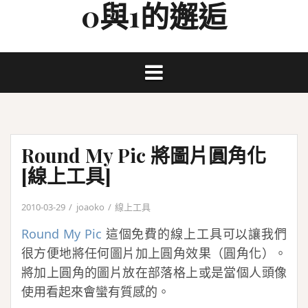
0與1的邂逅
Skip
to
content
Round My Pic 將圖片圓角化
[線上工具]
2010-03-29
joaoko
線上工具
Round My Pic
這個免費的線上工具可以讓我們
很方便地將任何圖片加上圓角效果（圓角化）。
將加上圓角的圖片放在部落格上或是當個人頭像
使用看起來會蠻有質感的。