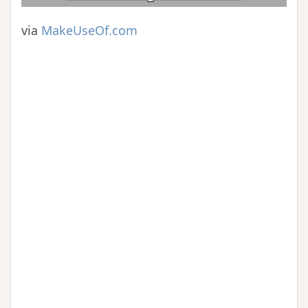
via
MakeUseOf.com