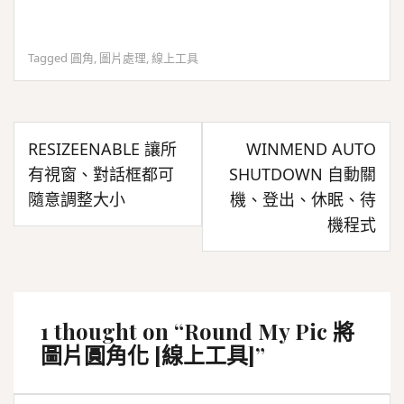
Tagged
圓角
,
圖片處理
,
線上工具
文
RESIZEENABLE 讓所
WINMEND AUTO
章
有視窗、對話框都可
SHUTDOWN 自動關
導
隨意調整大小
機、登出、休眠、待
覽
機程式
1 thought on “
Round My Pic 將
圖片圓角化 [線上工具]
”