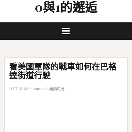
0與1的邂逅
Skip
to
content
看美國軍隊的戰車如何在巴格
達街道行駛
2007-02-02
joaoko
無類可分