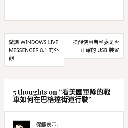
文
微調 WINDOWS LIVE
提醒使用者坐姿是否
章
MESSENGER 8.1 的外
正確的 USB 裝置
導
觀
覽
5 thoughts on “
看美國軍隊的戰
車如何在巴格達街道行駛
”
保鏢
表示: