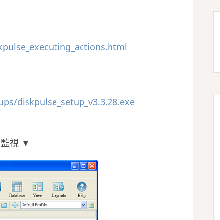
kpulse_executing_actions.html
ups/diskpulse_setup_v3.3.28.exe
行監視 ▼