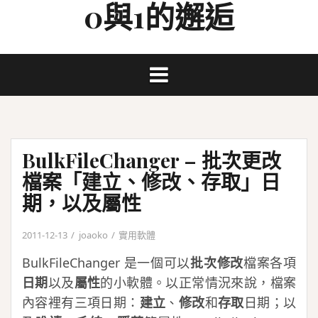
0與1的邂逅
Skip
to
content
BulkFileChanger – 批次更改
檔案「建立、修改、存取」日
期，以及屬性
2011-12-13
joaoko
實用軟體
BulkFileChanger 是一個可以
批次修改
檔案各項
日期
以及
屬性
的小軟體。以正常情況來說，檔案
內容裡有三項日期：
建立
、
修改
和
存取
日期；以