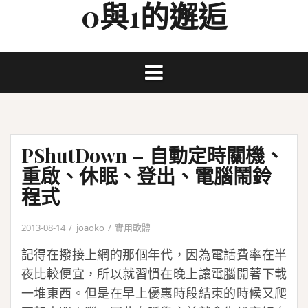
0與1的邂逅
Skip
to
content
PShutDown – 自動定時關機、
重啟、休眠、登出、電腦鬧鈴
程式
2013-08-14
joaoko
實用軟體
記得在撥接上網的那個年代，因為電話費率在半
夜比較便宜，所以就習慣在晚上讓電腦開著下載
一堆東西。但是在早上優惠時段結束的時候又爬