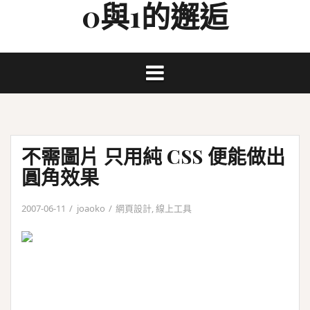
0與1的邂逅
Skip
to
content
不需圖片 只用純 CSS 便能做出
圓角效果
2007-06-11
joaoko
網頁設計
,
線上工具