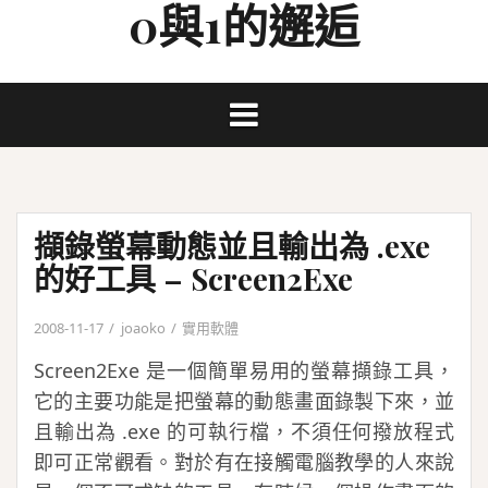
0與1的邂逅
Skip
to
content
擷錄螢幕動態並且輸出為 .exe
的好工具 – Screen2Exe
2008-11-17
joaoko
實用軟體
Screen2Exe 是一個簡單易用的螢幕擷錄工具，
它的主要功能是把螢幕的動態畫面錄製下來，並
且輸出為 .exe 的可執行檔，不須任何撥放程式
即可正常觀看。對於有在接觸電腦教學的人來說