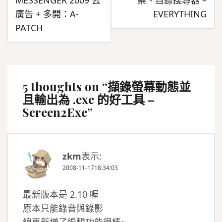
MESSENGER 2009 去
案、目錄搜尋器 –
導
廣告 + 多開：A-
EVERYTHING
覽
PATCH
5 thoughts on “
擷錄螢幕動態並
且輸出為 .exe 的好工具 –
Screen2Exe
”
zkm
表示:
2008-11-1718:34:03
最新版本是 2.10 喔
原本只能錄音與錄影