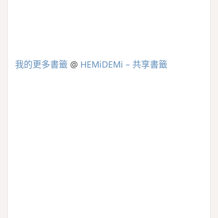
我的更多書籤
@
HEMiDEMi – 共享書籤
c
y
p
i
o
n
a
t
e
t
e