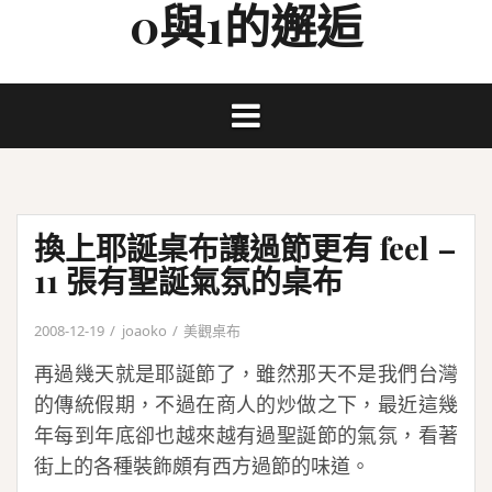
0與1的邂逅
Skip
to
content
換上耶誕桌布讓過節更有 feel –
11 張有聖誕氣氛的桌布
2008-12-19
joaoko
美觀桌布
再過幾天就是耶誕節了，雖然那天不是我們台灣
的傳統假期，不過在商人的炒做之下，最近這幾
年每到年底卻也越來越有過聖誕節的氣氛，看著
街上的各種裝飾頗有西方過節的味道。