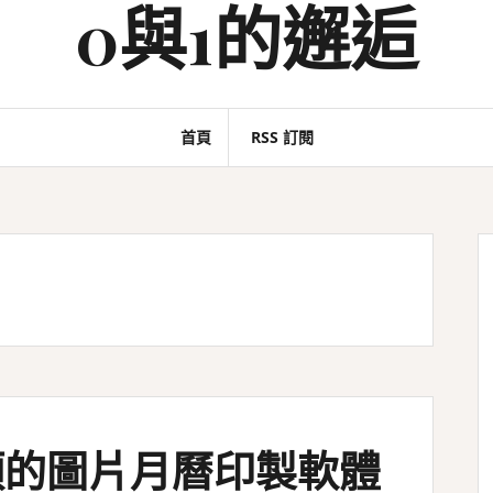
0與1的邂逅
首頁
RSS 訂閱
項的圖片月曆印製軟體