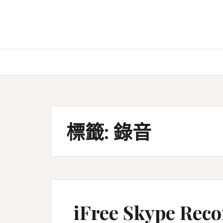
Skip
to
content
標籤:
錄音
iFree Skype Rec