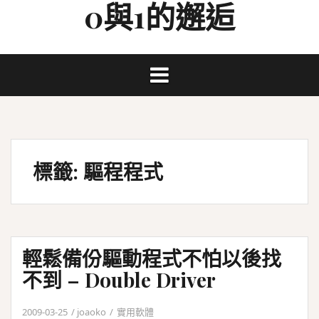
0與1的邂逅
Skip
to
content
標籤:
驅程程式
輕鬆備份驅動程式不怕以後找
不到 – Double Driver
2009-03-25
joaoko
實用軟體