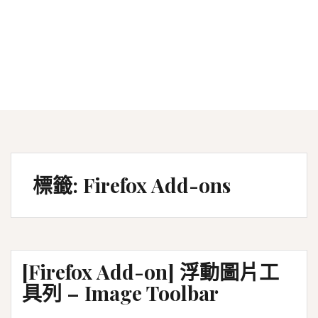
標籤:
Firefox Add-ons
[Firefox Add-on] 浮動圖片工
具列 – Image Toolbar