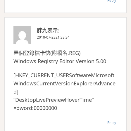
Reply
胖九
表示:
2010-07-2321:33:34
弄個登錄檔卡快(附檔名.REG)
Windows Registry Editor Version 5.00
[HKEY_CURRENT_USERSoftwareMicrosoft
WindowsCurrentVersionExplorerAdvance
d]
“DesktopLivePreviewHoverTime”
=dword:00000000
Reply