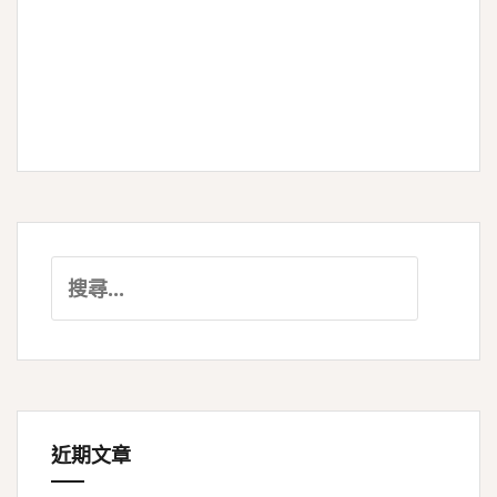
搜
尋
關
鍵
字:
近期文章