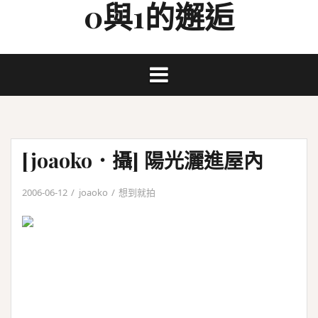
0與1的邂逅
Skip
to
content
[joaoko．攝] 陽光灑進屋內
2006-06-12
joaoko
想到就拍