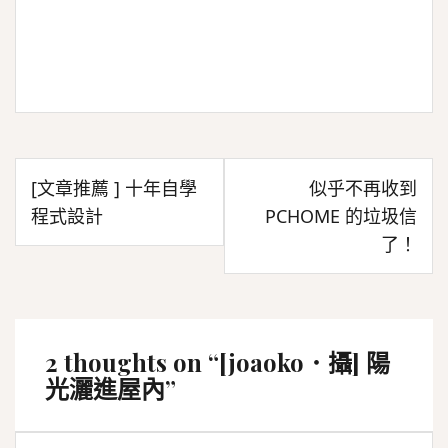
文
[文章推薦 ] 十年自學
似乎不再收到
章
程式設計
PCHOME 的垃圾信
導
了！
覽
2 thoughts on “
[joaoko．攝] 陽
光灑進屋內
”