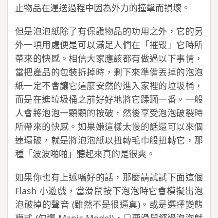
止物品在運送過程中因為外力的撞擊而損壞。
但是泡泡紙除了有保護物品的功用之外，它的另
外一項用處便是可以滿足人們在「摧毀」它時所
帶來的快感。相信大家應該都有做過以下事情，
當把產品的包裝拆掉時，剩下來準備丟掉的泡泡
紙一定不會讓它這麼安然的進入家裡的垃圾桶，
而是在進垃圾桶之前好好地將它蹂躪一番。一般
人會將泡泡一顆顆的按破，然後享受泡泡破裂時
所帶來的快感。如果嫌這樣太慢的話還可以來個
連環破，就是將泡泡紙以扭轉毛巾般扭轉它，那
種「波波啪啪」聽起來真的是很爽。
如果你也有上述嗜好的話，那麼請試試下面這個
Flash 小遊戲，當滑鼠按下泡泡時它會模擬出泡
泡破掉的聲音 (雖然不是很逼真)。或是選擇變態