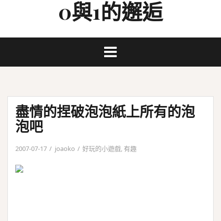
0與1的邂逅
Skip
to
content
盡情的捏破泡泡紙上所有的泡
泡吧
2007-07-17
joaoko
好玩的小遊戲
,
有趣