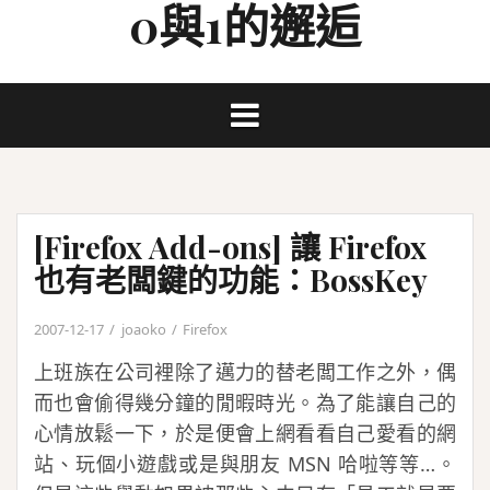
0與1的邂逅
Skip
to
content
[Firefox Add-ons] 讓 Firefox
也有老闆鍵的功能：BossKey
2007-12-17
joaoko
Firefox
上班族在公司裡除了邁力的替老闆工作之外，偶
而也會偷得幾分鐘的閒暇時光。為了能讓自己的
心情放鬆一下，於是便會上網看看自己愛看的網
站、玩個小遊戲或是與朋友 MSN 哈啦等等…。