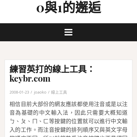
0與1的邂逅
Skip
to
content
練習英打的線上工具：
keybr.com
2008-01-23
joaoko
線上工具
相信目前大部份的網友應該都使用注音或是以注
音為基礎的中文輸入法，因此只需要大概知道
ㄅ、ㄆ、ㄇ、ㄈ等按鍵的位置就可以進行中文輸
入的工作。而注音按鍵的排列順序又與英文字母