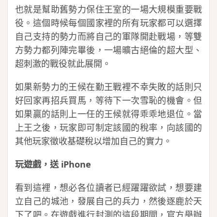
也就是幫助舊勢力保住王室的一場大規模重要戰
役。這個時候每個國家裡的所有玩家都可以選擇
自己支持的勢力而將自己的軍隊開赴戰場，等雙
方勢力都列陣完畢後，一場曠古絕倫的超大型、
超刺激的戰役就此展開。
如果新勢力的王候在勤王戰裡不幸失敗的話則只
好回家再招兵買馬，等待下一次雪恥的機會。但
如果贏的話則上一任的王候就得乖乖地退位。當
上王之後，玩家即可制定該國的稅率，向該國的
其他玩家徵收基礎稅以增加自己的實力。
玩遊戲，送 iPhone
看到這裡，想必各位讀者已經躍躍欲試，想要建
立自己的城池，發展自己的兵力，然後逐鹿於天
下了吧。在遊戲進行封測的這段期間，官方舉辦