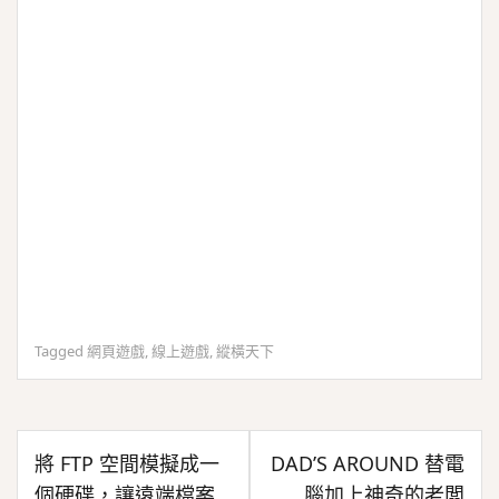
Tagged
網頁遊戲
,
線上遊戲
,
縱橫天下
文
將 FTP 空間模擬成一
DAD’S AROUND 替電
章
個硬碟，讓遠端檔案
腦加上神奇的老闆