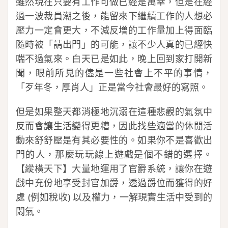
雖然現在只要有工作可做已經是萬幸，但是在經
過一波裁員潮之後，能留來下繼續工作的人想必
壓力一定會更大，不減反增的工作量加上得面臨
隨時被「請出門」的可能，讓不少人真的已經快
喘不過氣來。白天已是如此，晚上回到家打開新
聞，眼前所見的儘是一些社會上不平的事情，
「歹年冬，厚肖人」正是當今社會最好的寫照。
但是如果整天都消極地沉溺在這種悲觀的氣氛中
反而會讓生活變得更糟，因此找些適當的休閒活
動來舒舒壓是有其必要性的。如果你不是喜歡出
門的人，那麼玩玩線上遊戲是個不錯的選擇。
【縱橫天下】大量地運用了官爵系統，讓你在遊
戲中充份地享受封官加爵，透過爵位而獲得的好
處 (例如稅收) 以及權力，一解現實生活中受到的
悶氣。