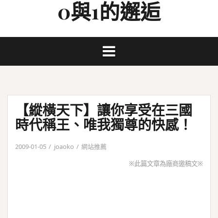
0與1的邂逅
Skip
to
content
【縱橫天下】讓你享受在三國
時代稱王、唯我獨尊的快感！
2009-01-05
joaoko
網站推薦
※此篇文章為廠商邀稿文※