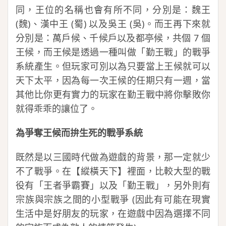
同，王位的名稱也會有所不同，分別是：魏王
(魏)、漢中王 (蜀) 以及吳王 (吳)。而王再下來就
分別是：萬戶候、千候戶以及都亭候，共個 7 個
王候，而王候是透過一種叫做「勤王戰」的戰爭
系統產生。但玩家可別以為只要當上王候就可以
天下太平，因為每一次王候的任期只有一週，當
其他比你更有實力的玩家在勤王戰中將你擊敗你
就得乖乖的讓位了。
為爭奪王候而拚生死的戰爭系統
既然是以三國時代做為遊戲的背景，那一定就少
不了戰爭。在【縱橫天下】裡面，比較大型的戰
役有「王者爭霸賽」以及「勤王戰」，另外則有
宗族與宗族之間的小型戰爭 (因此有可能在現實
生活中是好朋友的玩家，在遊戲中因為選擇不同