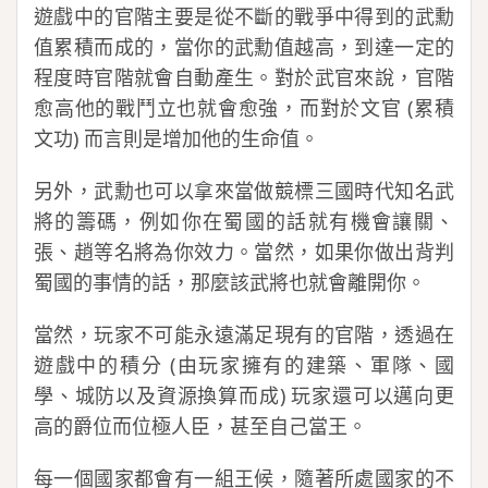
遊戲中的官階主要是從不斷的戰爭中得到的武勳
值累積而成的，當你的武勳值越高，到達一定的
程度時官階就會自動產生。對於武官來說，官階
愈高他的戰鬥立也就會愈強，而對於文官 (累積
文功) 而言則是增加他的生命值。
另外，武勳也可以拿來當做競標三國時代知名武
將的籌碼，例如你在蜀國的話就有機會讓關、
張、趙等名將為你效力。當然，如果你做出背判
蜀國的事情的話，那麼該武將也就會離開你。
當然，玩家不可能永遠滿足現有的官階，透過在
遊戲中的積分 (由玩家擁有的建築、軍隊、國
學、城防以及資源換算而成) 玩家還可以邁向更
高的爵位而位極人臣，甚至自己當王。
每一個國家都會有一組王候，隨著所處國家的不