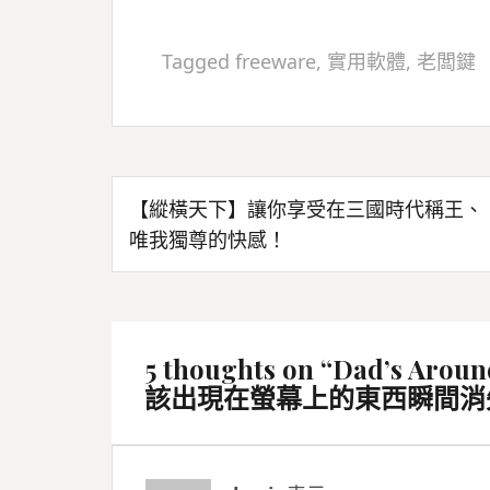
Tagged
freeware
,
實用軟體
,
老闆鍵
文
【縱橫天下】讓你享受在三國時代稱王、
章
唯我獨尊的快感！
導
覽
5 thoughts on “
Dad’s A
該出現在螢幕上的東西瞬間消