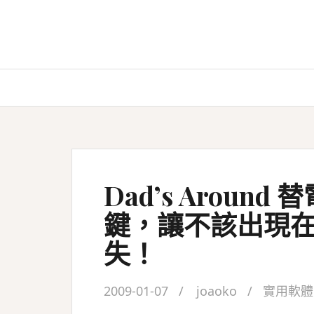
Skip
to
content
Dad’s Aroun
鍵，讓不該出現
失！
2009-01-07
joaoko
實用軟體