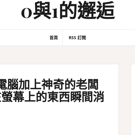
0與1的邂逅
首頁
RSS 訂閱
d 替電腦加上神奇的老闆
在螢幕上的東西瞬間消