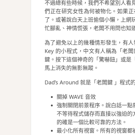
不過總有些時候，我們不希望別人看
們正在研究女性為何被物化。如果正
了。或著說白天上班偷個小懶，上網玩 
忙腳亂、神情慌張，老闆不用問也知
為了避免以上的幾種情形發生，有人發明出了
Key 的小程式，中文有人稱為「老
鍵。按下這個神奇的「驚嚇鈕」或是
馬上消失的無影無蹤。
Dad’s Around 就是「老闆鍵 
關掉 WAVE 音效
強制關閉前景程序。說白話一點
不等待程式儲存而直接以強迫的
的確是一個比較可靠的方法。
最小化所有視窗。所有的視窗都