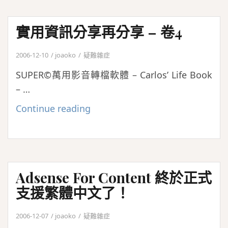
Sheet
實用資訊分享再分享 – 卷4
2006-12-10
joaoko
疑難雜症
SUPER©萬用影音轉檔軟體 – Carlos’ Life Book
– …
實
Continue reading
用
資
訊
分
Adsense For Content 終於正式
享
支援繁體中文了！
再
分
2006-12-07
joaoko
疑難雜症
享