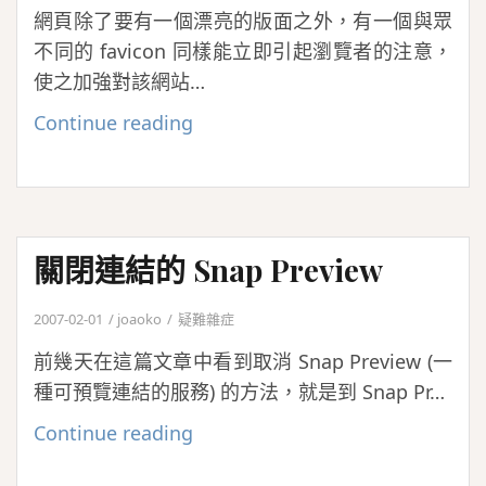
網頁除了要有一個漂亮的版面之外，有一個與眾
不同的 favicon 同樣能立即引起瀏覽者的注意，
使之加強對該網站…
激
Continue reading
發
設
計
favicon
關閉連結的 Snap Preview
的
靈
2007-02-01
joaoko
疑難雜症
感
前幾天在這篇文章中看到取消 Snap Preview (一
吧！
種可預覽連結的服務) 的方法，就是到 Snap Pr…
關
Continue reading
閉