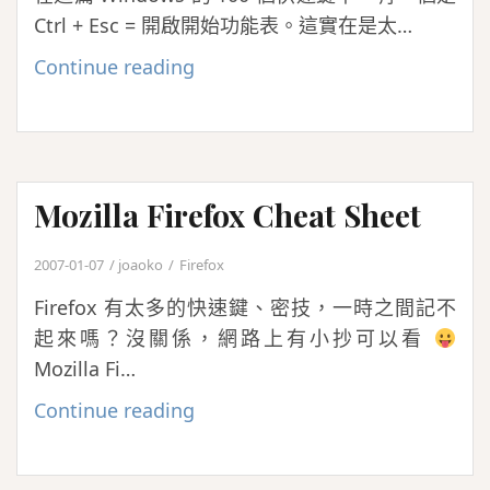
Ctrl + Esc = 開啟開始功能表。這實在是太…
工
具
Windows
Continue reading
之
的
不
100
完
個
全
快
Mozilla Firefox Cheat Sheet
整
速
理
鍵
2007-01-07
joaoko
Firefox
+神
Firefox 有太多的快速鍵、密技，一時之間記不
奇
起來嗎？沒關係，網路上有小抄可以看
的
Mozilla Fi…
Ctrl
+
Mozilla
Continue reading
Esc
Firefox
Cheat