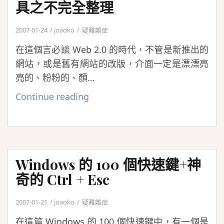
具之不完全整理
打
開
2007-01-24
joaoko
疑難雜症
Gmail
在這個言必談 Web 2.0 的時代，不管是新推出的
的
網站，或是舊有網站的改版，介面一定是漂漂亮
Word、
亮的、粉粉的、顏…
Exel
附
Web
Continue reading
件
2.0
視
覺
設
Windows 的 100 個快速鍵+神
計/
奇的 Ctrl + Esc
線
上
2007-01-21
joaoko
疑難雜症
產
在這篇 Windows 的 100 個快速鍵中，有一個是
生