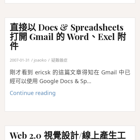
連
結
的
直接以 Docs & Spreadsheets
Snap
打開 Gmail 的 Word、Exel 附
Preview
件
2007-01-31
joaoko
疑難雜症
剛才看到 ericsk 的這篇文章得知在 Gmail 中已
經可以使用 Google Docs & Sp…
直
Continue reading
接
以
Docs
&
Web 2.0 視覺設計/線上產生工
Spreadsheets