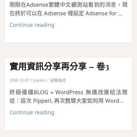
剛剛在Adsense繁體中文觀測站看到的消息，現
–
在終於可以在 Adsense 裡設定 Adsense for …
卷
4
Adsense
Continue reading
For
Content
終
於
實用資訊分享再分享 – 卷3
正
式
2006-12-07
joaoko
疑難雜症
支
終極邊疆BLOG » WordPress 無痛改連結法簡
援
述：這次 PipperL 再次教導大家如何用 Word…
繁
體
實
Continue reading
中
用
文
資
了！