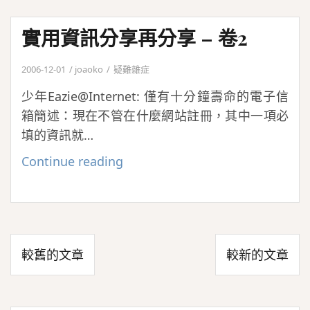
訊
分
實用資訊分享再分享 – 卷2
享
再
2006-12-01
joaoko
疑難雜症
分
少年Eazie@Internet: 僅有十分鐘壽命的電子信
享
箱簡述：現在不管在什麼網站註冊，其中一項必
–
填的資訊就…
卷
3
實
Continue reading
用
資
訊
分
文
較舊的文章
較新的文章
享
章
再
導
分