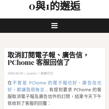
0與1的邂逅
Skip
to
content
取消訂閱電子報、廣告信，
PChome 客服回信了
2006-06-09
joaoko
無類可分
在
不管是 PChome 的電子報也好、廣告信也
好，都讓我很無言…
有提到要求 PChome 的客
服取消電子報及廣告信件的訂閱，結果今天下午
就收到了客服的回覆：