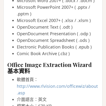
Microsoft Word 2007+ ( .docx / .docm )
Microsoft PowerPoint 2007+ ( .pptx /
.pptm )
Microsoft Excel 2007+ ( .xlsx / .xlsm )
OpenDocument Text ( .odt )
OpenDocument Presentation ( .odp )
OpenDocument Spreadsheet ( .ods )
Electronic Publication Books ( .epub )
Comic Book Archive (.cbz )
Office Image Extraction Wizard
基本資料
軟體首頁：
http://www.rlvision.com/officewiz/about
.asp
介面語言：英文