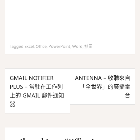
Tagged
Excel
,
Office
,
PowerPoint
,
Word
,
抓圖
文
GMAIL NOTIFIER
ANTENNA – 收聽來自
章
PLUS – 常駐在工作列
「全世界」的廣播電
導
上的 GMAIL 郵件通知
台
覽
器